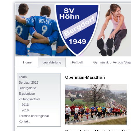
Home
Laufabteilung
Fußball
Gymnastik u. Aerobic/Step
Obermain-Marathon
Team
Berglauf 2025
Bildergalerie
Ergebnisse
Zeitungsartikel
2013
2016
Termine überregional
Kontakt