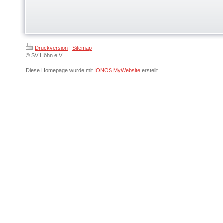
Druckversion
|
Sitemap
© SV Höhn e.V.
Diese Homepage wurde mit
IONOS MyWebsite
erstellt.