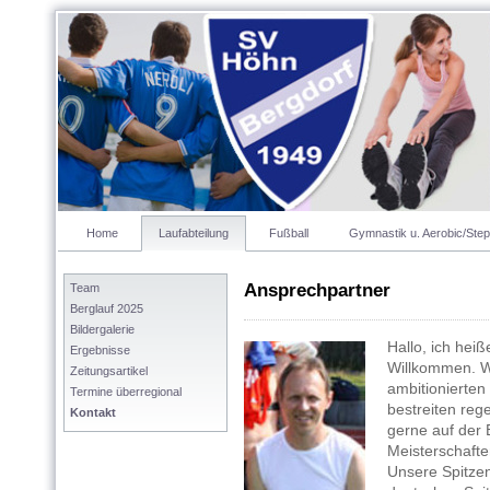
Home
Laufabteilung
Fußball
Gymnastik u. Aerobic/Step
Ansprechpartner
Team
Berglauf 2025
Bildergalerie
Hallo, ich heiß
Ergebnisse
Willkommen. W
Zeitungsartikel
ambitionierten
Termine überregional
bestreiten reg
Kontakt
gerne auf der
Meisterschaft
Unsere Spitzen