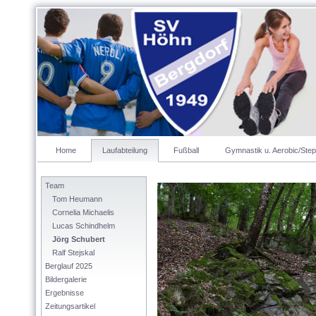
Home
Laufabteilung
Fußball
Gymnastik u. Aerobic/Step
Team
Tom Heumann
Cornelia Michaelis
Lucas Schindhelm
Jörg Schubert
Ralf Stejskal
Berglauf 2025
Bildergalerie
Ergebnisse
Zeitungsartikel