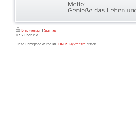
Motto:
Genieße das Leben und a
Druckversion
|
Sitemap
© SV Höhn e.V.
Diese Homepage wurde mit
IONOS MyWebsite
erstellt.